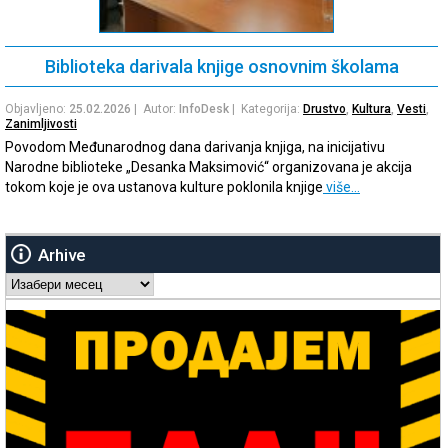
Biblioteka darivala knjige osnovnim školama
Objavljeno:
25.02.2026
| Autor:
InfoDesk
| Kategorija:
Drustvo
,
Kultura
,
Vesti
,
Zanimljivosti
Povodom Međunarodnog dana darivanja knjiga, na inicijativu
Narodne biblioteke „Desanka Maksimović“ organizovana je akcija
tokom koje je ova ustanova kulture poklonila knjige
više…
Arhive
Arhive