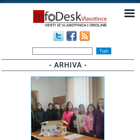
▼
▼
- ARHIVA -