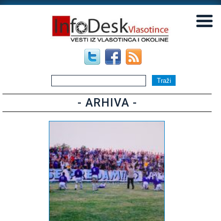
▼
▼
- ARHIVA -