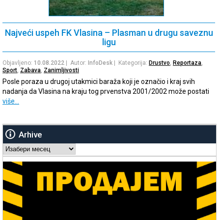
Najveći uspeh FK Vlasina – Plasman u drugu saveznu
ligu
Objavljeno:
10.08.2022
| Autor:
InfoDesk
| Kategorija:
Drustvo
,
Reportaza
,
Sport
,
Zabava
,
Zanimljivosti
Posle poraza u drugoj utakmici baraža koji je označio i kraj svih
nadanja da Vlasina na kraju tog prvenstva 2001/2002 može postati
više…
Arhive
Arhive