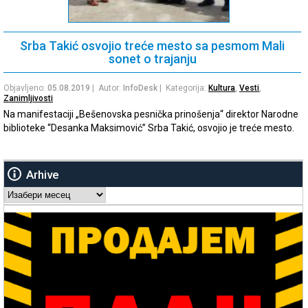
Srba Takić osvojio treće mesto sa pesmom Mali
sonet o trajanju
Objavljeno:
05.08.2019
| Autor:
InfoDesk
| Kategorija:
Kultura
,
Vesti
,
Zanimljivosti
Na manifestaciji „Bešenovska pesnička prinošenja“ direktor Narodne
biblioteke “Desanka Maksimović” Srba Takić, osvojio je treće mesto.
Arhive
Arhive