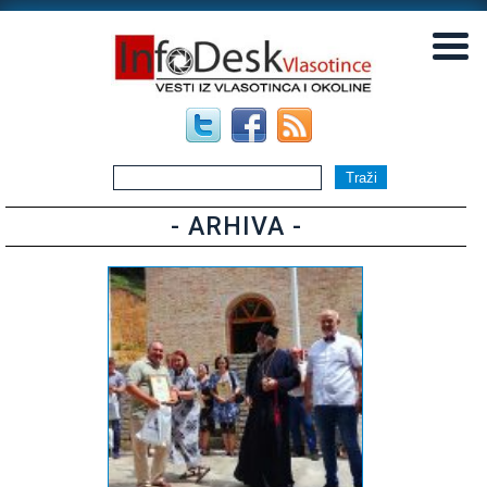
▼
▼
- ARHIVA -