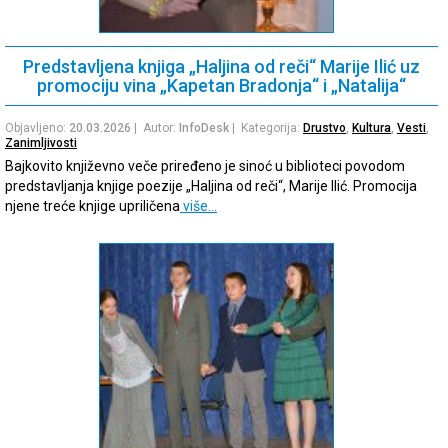
Predstavljena knjiga „Haljina od reči“ Marije Ilić uz
promociju vina „Kapetan Bradonja“ i „Natalija“
Objavljeno:
20.03.2026
| Autor:
InfoDesk
| Kategorija:
Drustvo
,
Kultura
,
Vesti
,
Zanimljivosti
Bajkovito književno veče priređeno je sinoć u biblioteci povodom
predstavljanja knjige poezije „Haljina od reči“, Marije Ilić. Promocija
njene treće knjige upriličena
više…