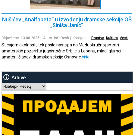
Nušićev „Analfabeta“ u izvođenju dramske sekcije OŠ
„Siniša Janić“
Objavljeno:
13.06.2025
| Autor:
InfoDesk
| Kategorija:
Drustvo
,
Kultura
,
Vesti
Sticajem okolnosti, tek posle nastupa na Međuokružnoj smotri
amaterskih pozorišta jugoistočne Srbije u Lebanu, mladi glumci –
amateri, članovi dramske sekcije Osnovne
više…
Arhive
Arhive