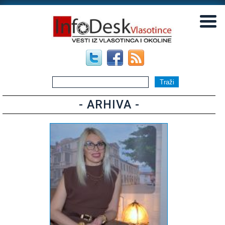
▼
▼
- ARHIVA -