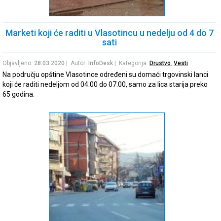
Marketi koji će raditi u Vlasotincu u nedelju od 4 do 7
sati
Objavljeno:
28.03.2020
| Autor:
InfoDesk
| Kategorija:
Drustvo
,
Vesti
Na području opštine Vlasotince određeni su domaći trgovinski lanci
koji će raditi nedeljom od 04.00 do 07.00, samo za lica starija preko
65 godina.