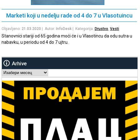
Marketi koji u nedelju rade od 4 do 7 u Vlasotuincu
Objavljeno:
21.03.2020
| Autor:
InfoDesk
| Kategorija:
Drustvo
,
Vesti
Stanovnici stariji od 65 godina moći će i u Vlasotincu da odu sutra u
nabavku, u periodu od 4 do 7 ujtru.
Arhive
Arhive