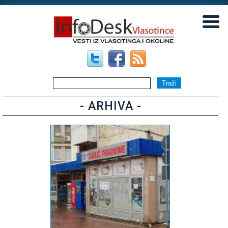
▼
▼
- ARHIVA -