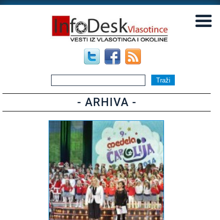
▼
▼
- ARHIVA -