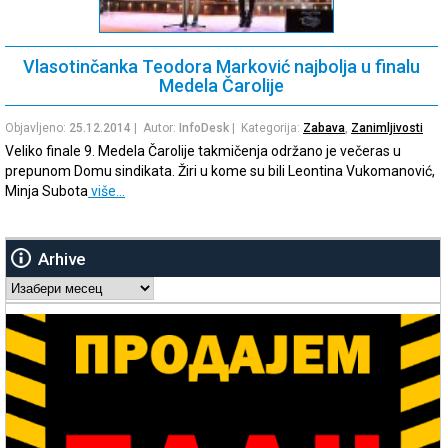
Vlasotinčanka Teodora Marković najbolja u finalu
Medela Čarolije
Objavljeno:
25.12.2014
| Autor:
InfoDesk
| Kategorija:
Zabava
,
Zanimljivosti
Veliko finale 9. Medela Čarolije takmičenja održano je večeras u
prepunom Domu sindikata. Žiri u kome su bili Leontina Vukomanović,
Minja Subota
više…
Arhive
Arhive