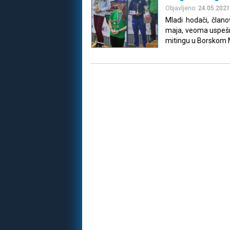
Objavljeno:
24.05.2021
Mladi hodači, člano
maja, veoma uspeš
mitingu u Borskom 