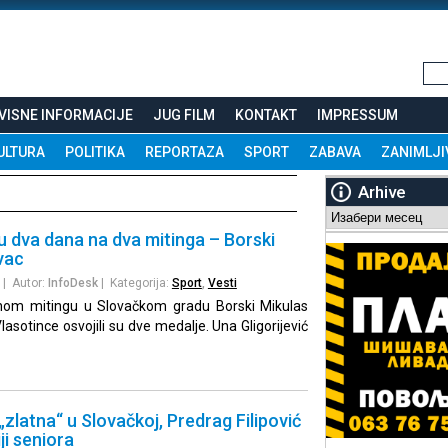
VISNE INFORMACIJE
JUG FILM
KONTAKT
IMPRESSUM
ULTURA
POLITIKA
REPORTAZA
SPORT
ZABAVA
ZANIMLJI
Arhive
Arhive
 u dva dana na dva mitinga – Borski
vac
| Autor:
InfoDesk
| Kategorija:
Sport
,
Vesti
om mitingu u Slovačkom gradu Borski Mikulas
Vlasotince osvojili su dve medalje. Una Gligorijević
„zlatna“ u Slovačkoj, Predrag Filipović
ji seniora