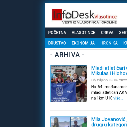
POČETNA
VLASOTINCE
CRKVA
SER
DRUSTVO
EKONOMIJA
HRONIKA
K
- ARHIVA -
Mladi atletičari
Mikulas i Hloho
Objavljeno:
06.06.2022
Na 54. međunarodn
mladi atletičari AK 
na 1km U10
više…
Mila Jovanović 
drugi u kategori