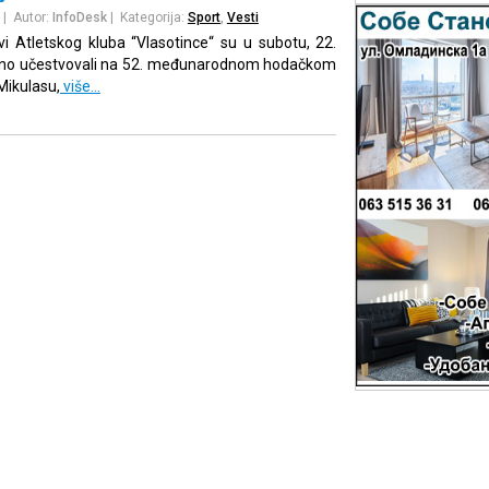
| Autor:
InfoDesk
| Kategorija:
Sport
,
Vesti
vi Atletskog kluba “Vlasotince“ su u subotu, 22.
no učestvovali na 52. međunarodnom hodačkom
Mikulasu,
više…