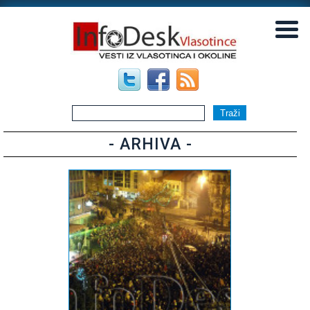
▼
▼
- ARHIVA -