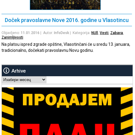
Doček pravoslavne Nove 2016. godine u Vlasotincu
Objavljeno:
11.01.2016
| Autor:
InfoDesk
| Kategorija:
NUll
,
Vesti
,
Zabava
,
Zanimljivosti
Na platou ispred zgrade opštine, Vlasotinčani će u sredu 13. januara,
tradicionalno, dočekati pravoslavnu Novu godinu.
Arhive
Arhive