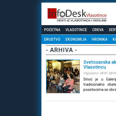
POČETNA
VLASOTINCE
CRKVA
SER
DRUSTVO
EKONOMIJA
HRONIKA
K
- ARHIVA -
Svetosavska aka
Vlasotincu
Objavljeno:
29.01.2015
Sinoć je u Galeri
tradicionalno obe
posetiocima se obrati