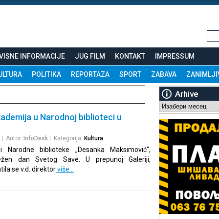
VISNE INFORMACIJE
JUG FILM
KONTAKT
IMPRESSUM
ULTURA
POLITIKA
REPORTAZA
SPORT
ZABAVA
ZANIMLJI
Arhive
Arhive
demija u Narodnoj biblioteci u
| Autor:
InfoDesk
| Kategorija:
Kultura
ji Narodne biblioteke „Desanka Maksimović“,
ležen dan Svetog Save. U prepunoj Galeriji,
la se v.d. direktor
više…