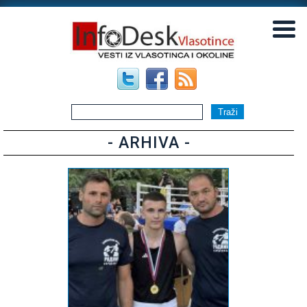
▼
▼
- ARHIVA -