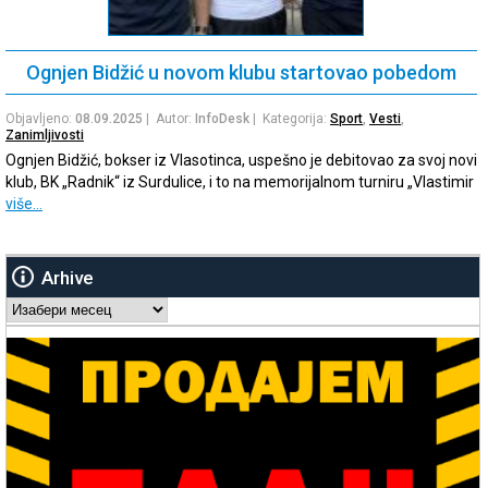
Ognjen Bidžić u novom klubu startovao pobedom
Objavljeno:
08.09.2025
| Autor:
InfoDesk
| Kategorija:
Sport
,
Vesti
,
Zanimljivosti
Ognjen Bidžić, bokser iz Vlasotinca, uspešno je debitovao za svoj novi
klub, BK „Radnik“ iz Surdulice, i to na memorijalnom turniru „Vlastimir
više…
Arhive
Arhive