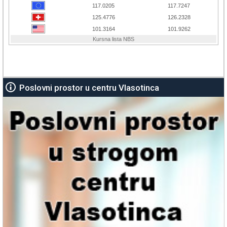
Poslovni prostor u centru Vlasotinca