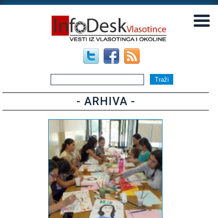
▼
▼
- ARHIVA -