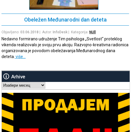
Obeležen Međunarodni dan deteta
Objavljeno:
03.06.2018
| Autor:
InfoDesk
| Kategorija:
NUll
Nedavno formirano udruženje Tim psihologa „Svetlost“ proteklog
vikenda realizovalo je svoju prvu akciju. Razvojno-kreativna radionica
organizovana je povodom obeležavanja Međunarodnog dana
deteta.
više…
Arhive
Arhive