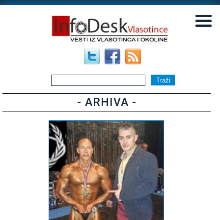
▼
▼
- ARHIVA -