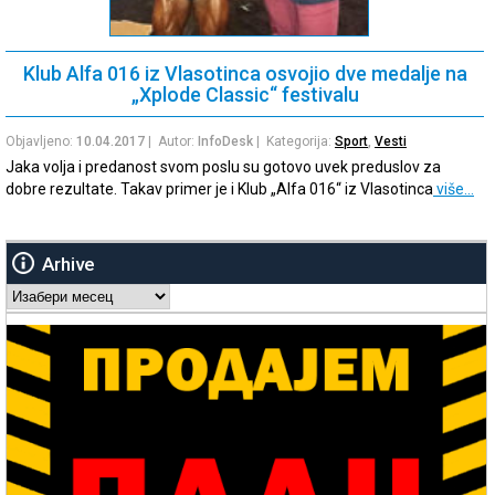
Klub Alfa 016 iz Vlasotinca osvojio dve medalje na
„Xplode Classic“ festivalu
Objavljeno:
10.04.2017
| Autor:
InfoDesk
| Kategorija:
Sport
,
Vesti
Jaka volja i predanost svom poslu su gotovo uvek preduslov za
dobre rezultate. Takav primer je i Klub „Alfa 016“ iz Vlasotinca
više…
Arhive
Arhive