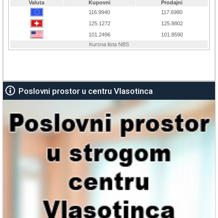
Poslovni prostor u centru Vlasotinca