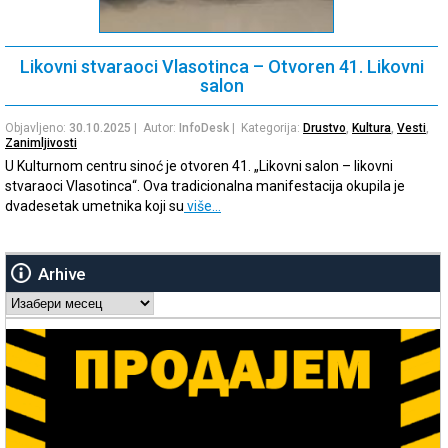
Likovni stvaraoci Vlasotinca – Otvoren 41. Likovni
salon
Objavljeno:
30.10.2025
| Autor:
InfoDesk
| Kategorija:
Drustvo
,
Kultura
,
Vesti
,
Zanimljivosti
U Kulturnom centru sinoć je otvoren 41. „Likovni salon – likovni
stvaraoci Vlasotinca“. Ova tradicionalna manifestacija okupila je
dvadesetak umetnika koji su
više…
Arhive
Arhive