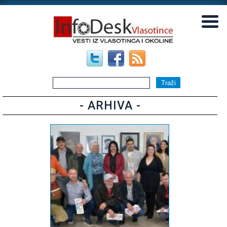
▼
▼
- ARHIVA -