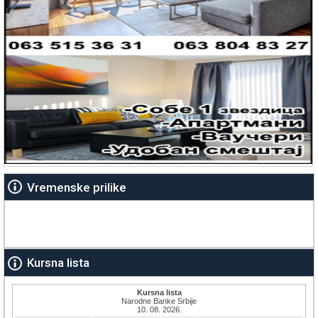
Vremenske prilike
Kursna lista