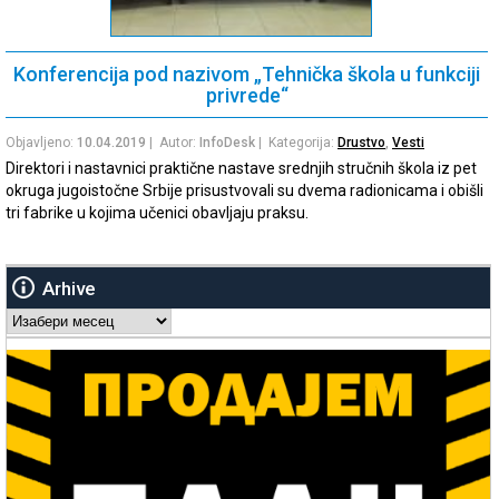
Konferencija pod nazivom „Tehnička škola u funkciji
privrede“
Objavljeno:
10.04.2019
| Autor:
InfoDesk
| Kategorija:
Drustvo
,
Vesti
Direktori i nastavnici praktične nastave srednjih stručnih škola iz pet
okruga jugoistočne Srbije prisustvovali su dvema radionicama i obišli
tri fabrike u kojima učenici obavljaju praksu.
Arhive
Arhive