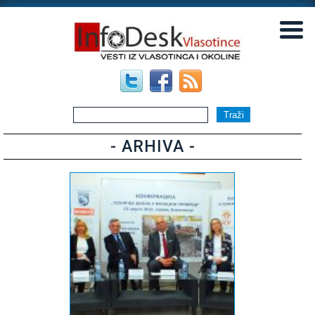
▼
▼
- ARHIVA -