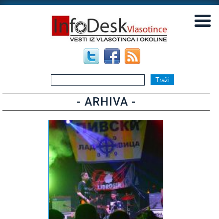
▼
▼
- ARHIVA -