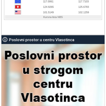
Poslovni prostor u centru Vlasotinca