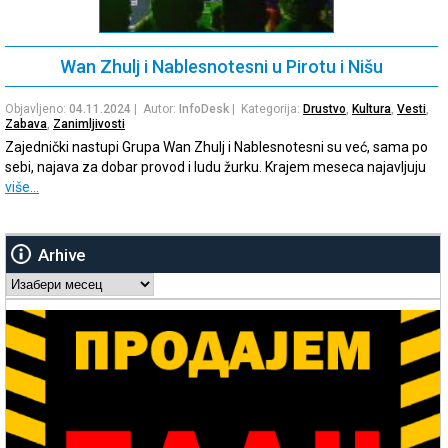
Wan Zhulj i Nablesnotesni u Pirotu i Nišu
Objavljeno:
04.11.2024
| Autor:
InfoDesk
| Kategorija:
Drustvo
,
Kultura
,
Vesti
,
Zabava
,
Zanimljivosti
Zajednički nastupi Grupa Wan Zhulj i Nablesnotesni su već, sama po
sebi, najava za dobar provod i ludu žurku. Krajem meseca najavljuju
više…
Arhive
Arhive