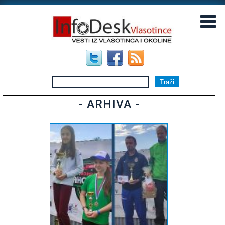
▼
▼
- ARHIVA -