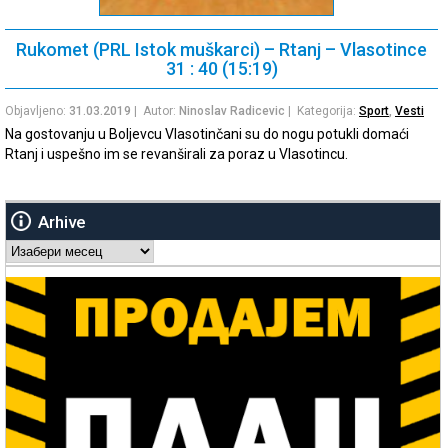
Rukomet (PRL Istok muškarci) – Rtanj – Vlasotince
31 : 40 (15:19)
Objavljeno:
31.03.2019
| Autor:
Ninoslav Radicevic
| Kategorija:
Sport
,
Vesti
Na gostovanju u Boljevcu Vlasotinčani su do nogu potukli domaći
Rtanj i uspešno im se revanširali za poraz u Vlasotincu.
Arhive
Arhive