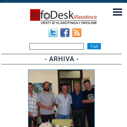
▼
▼
- ARHIVA -