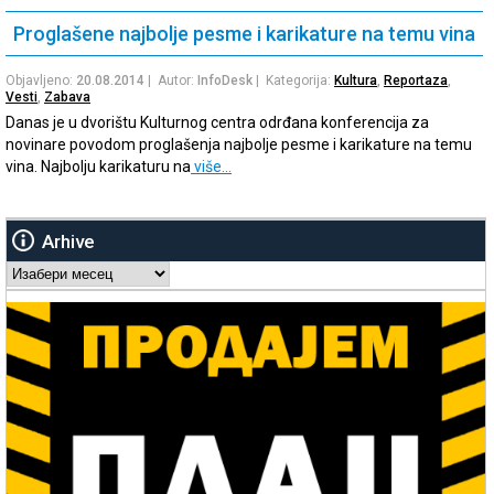
Proglašene najbolje pesme i karikature na temu vina
Objavljeno:
20.08.2014
| Autor:
InfoDesk
| Kategorija:
Kultura
,
Reportaza
,
Vesti
,
Zabava
Danas je u dvorištu Kulturnog centra odrđana konferencija za
novinare povodom proglašenja najbolje pesme i karikature na temu
vina. Najbolju karikaturu na
više…
Arhive
Arhive