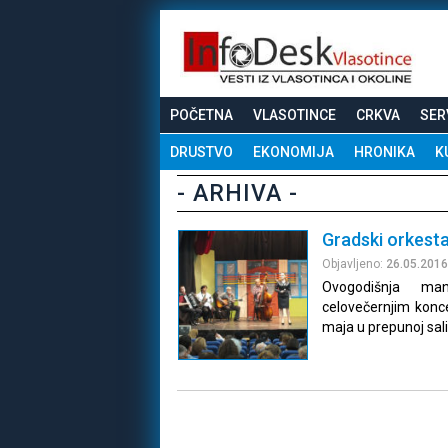
POČETNA
VLASOTINCE
CRKVA
SER
DRUSTVO
EKONOMIJA
HRONIKA
K
- ARHIVA -
Gradski orkesta
Objavljeno:
26.05.2016
Ovogodišnja man
celovečernjim konc
maja u prepunoj sal