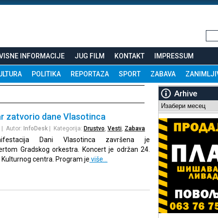
VISNE INFORMACIJE
JUG FILM
KONTAKT
IMPRESSUM
ULTURA
POLITIKA
REPORTAZA
SPORT
ZABAVA
ZANIMLJI
Arhive
Arhive
r zatvorio dane Vlasotinca
| Autor:
InfoDesk
| Kategorija:
Drustvo
,
Vesti
,
Zabava
ifestacija Dani Vlasotinca završena je
ertom Gradskog orkestra. Koncert je održan 24.
i Kulturnog centra. Program je
više…