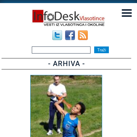
▼
▼
- ARHIVA -