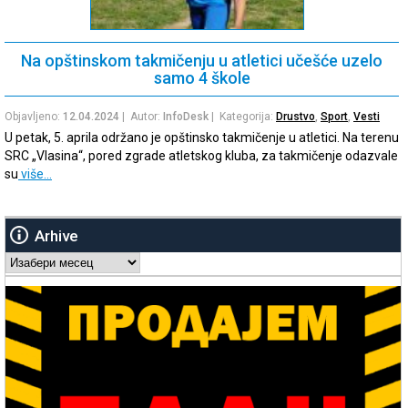
Na opštinskom takmičenju u atletici učešće uzelo
samo 4 škole
Objavljeno:
12.04.2024
| Autor:
InfoDesk
| Kategorija:
Drustvo
,
Sport
,
Vesti
U petak, 5. aprila održano je opštinsko takmičenje u atletici. Na terenu
SRC „Vlasina“, pored zgrade atletskog kluba, za takmičenje odazvale
su
više…
Arhive
Arhive