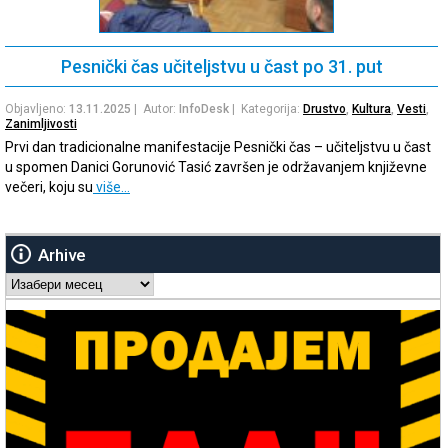
Pesnički čas učiteljstvu u čast po 31. put
Objavljeno:
13.11.2025
| Autor:
InfoDesk
| Kategorija:
Drustvo
,
Kultura
,
Vesti
,
Zanimljivosti
Prvi dan tradicionalne manifestacije Pesnički čas – učiteljstvu u čast
u spomen Danici Gorunović Tasić završen je održavanjem književne
večeri, koju su
više…
Arhive
Arhive