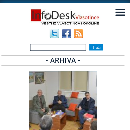
▼
▼
- ARHIVA -