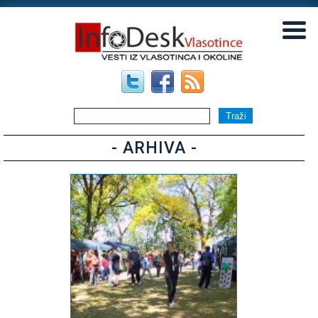
▼
▼
- ARHIVA -