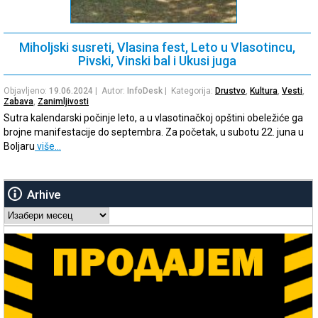
Miholjski susreti, Vlasina fest, Leto u Vlasotincu,
Pivski, Vinski bal i Ukusi juga
Objavljeno:
19.06.2024
| Autor:
InfoDesk
| Kategorija:
Drustvo
,
Kultura
,
Vesti
,
Zabava
,
Zanimljivosti
Sutra kalendarski počinje leto, a u vlasotinačkoj opštini obeležiće ga
brojne manifestacije do septembra. Za početak, u subotu 22. juna u
Boljaru
više…
Arhive
Arhive