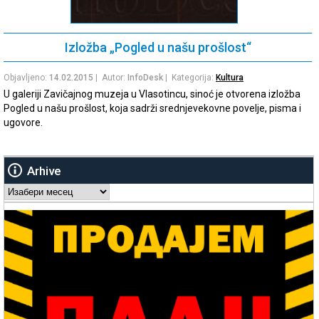
Izložba „Pogled u našu prošlost“
Objavljeno:
14.02.2015
| Autor:
InfoDesk
| Kategorija:
Kultura
U galeriji Zavičajnog muzeja u Vlasotincu, sinoć je otvorena izložba
Pogled u našu prošlost, koja sadrži srednjevekovne povelje, pisma i
ugovore.
Arhive
Arhive