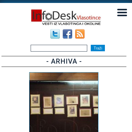
▼
▼
- ARHIVA -