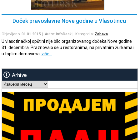
Doček pravoslavne Nove godine u Vlasotincu
Objavljeno:
01.01.2015
| Autor:
InfoDesk
| Kategorija:
Zabava
U vlasotinačkoj opštini nije bilo organizovanog dočeka Nove godine
31. decembra. Praznovalo se u restoranima, na privatnim žurkama i
u toplim domovima.
više…
Arhive
Arhive