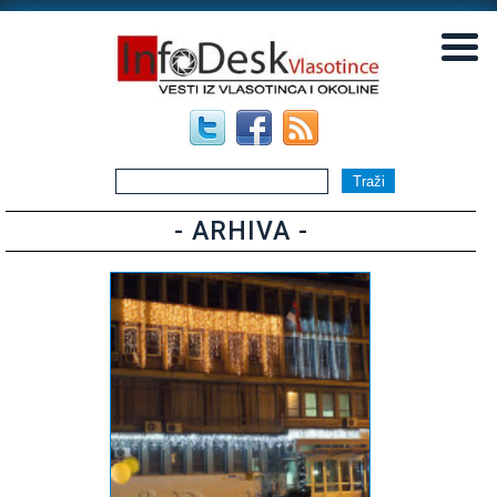
▼
▼
- ARHIVA -