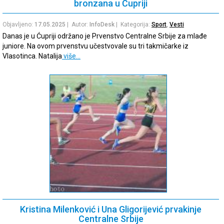
bronzana u Ćupriji
Objavljeno:
17.05.2025
| Autor:
InfoDesk
| Kategorija:
Sport
,
Vesti
Danas je u Ćupriji održano je Prvenstvo Centralne Srbije za mlađe
juniore. Na ovom prvenstvu učestvovale su tri takmičarke iz
Vlasotinca. Natalija
više…
Kristina Milenković i Una Gligorijević prvakinje
Centralne Srbije