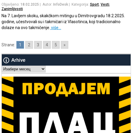
Objavljeno:
18.02.2025
| Autor:
InfoDesk
| Kategorija:
Sport
,
Vesti
,
Zanimljivosti
Na 7. Lavljem skoku, skakčkom mitingu u Dimitrovgradu 18.2.2025.
godine, učestvovali su i takmičari iz Vlasotinca, koji tradicionalno
dolaze na ovo takmičenje.
više…
Strane:
1
2
3
4
5
»
Arhive
Arhive