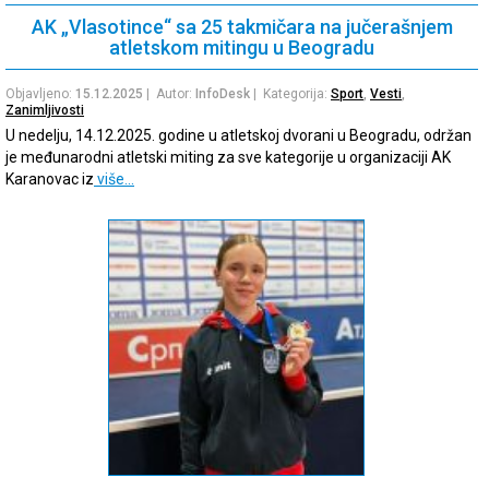
AK „Vlasotince“ sa 25 takmičara na jučerašnjem
atletskom mitingu u Beogradu
Objavljeno:
15.12.2025
| Autor:
InfoDesk
| Kategorija:
Sport
,
Vesti
,
Zanimljivosti
U nedelju, 14.12.2025. godine u atletskoj dvorani u Beogradu, održan
je međunarodni atletski miting za sve kategorije u organizaciji AK
Karanovac iz
više…