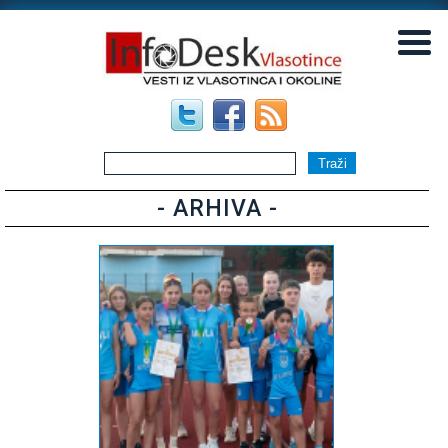
▼
▼
- ARHIVA -