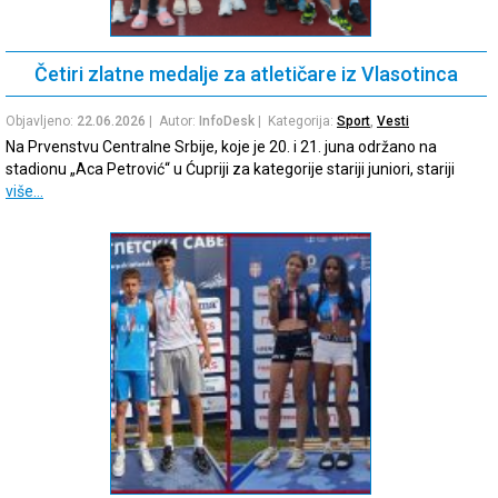
Četiri zlatne medalje za atletičare iz Vlasotinca
Objavljeno:
22.06.2026
| Autor:
InfoDesk
| Kategorija:
Sport
,
Vesti
Na Prvenstvu Centralne Srbije, koje je 20. i 21. juna održano na
stadionu „Aca Petrović“ u Ćupriji za kategorije stariji juniori, stariji
više…