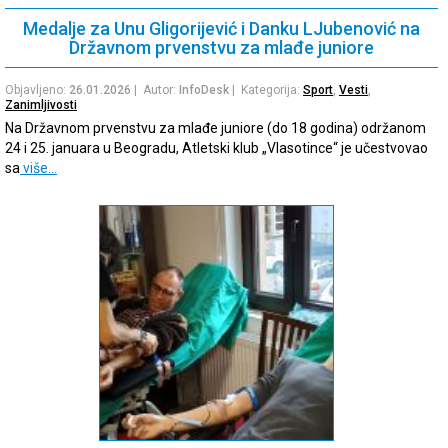
Medalje za Unu Gligorijević i Danku LJubenović na
Državnom prvenstvu za mlađe juniore
Objavljeno:
26.01.2026
| Autor:
InfoDesk
| Kategorija:
Sport
,
Vesti
,
Zanimljivosti
Na Državnom prvenstvu za mlađe juniore (do 18 godina) održanom
24 i 25. januara u Beogradu, Atletski klub „Vlasotince“ je učestvovao
sa
više…