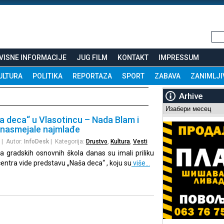
VISNE INFORMACIJE
JUG FILM
KONTAKT
IMPRESSUM
ULTURA
POLITIKA
REPORTAZA
SPORT
ZABAVA
ZANIMLJI
Arhive
Arhive
a deca“ u Vlasotincu – Nada Blam i
 nasmejale najmlađe
| Autor:
InfoDesk
| Kategorija:
Drustvo
,
Kultura
,
Vesti
da gradskih osnovnih škola danas su imali priliku
centra vide predstavu „Naša deca“ , koju su
više…