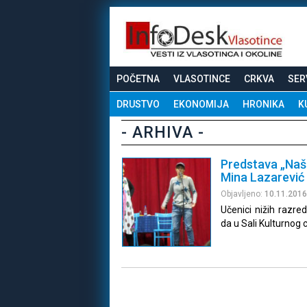
POČETNA
VLASOTINCE
CRKVA
SER
DRUSTVO
EKONOMIJA
HRONIKA
K
- ARHIVA -
Predstava „Naš
Mina Lazarević
Objavljeno:
10.11.2016
Učenici nižih razre
da u Sali Kulturnog 