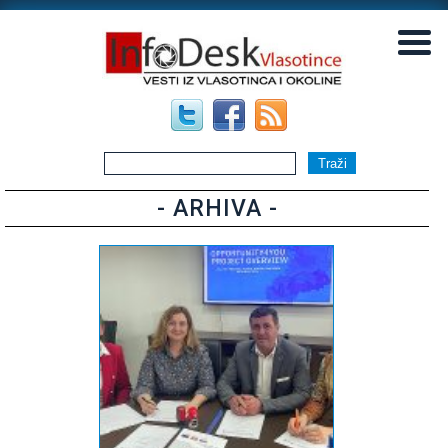
▼
▼
- ARHIVA -