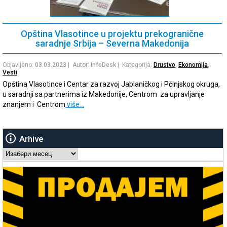
Opština Vlasotince u projektu prekogranične
saradnje Srbija – Severna Makedonija
Objavljeno:
03.03.2023
| Autor:
InfoDesk
| Kategorija:
Drustvo
,
Ekonomija
,
Vesti
Opština Vlasotince i Centar za razvoj Jablaničkog i Pčinjskog okruga,
u saradnji sa partnerima iz Makedonije, Centrom za upravljanje
znanjem i Centrom
više…
Arhive
Arhive