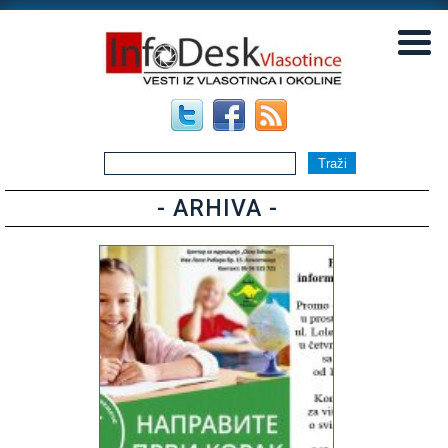
▼
▼
- ARHIVA -