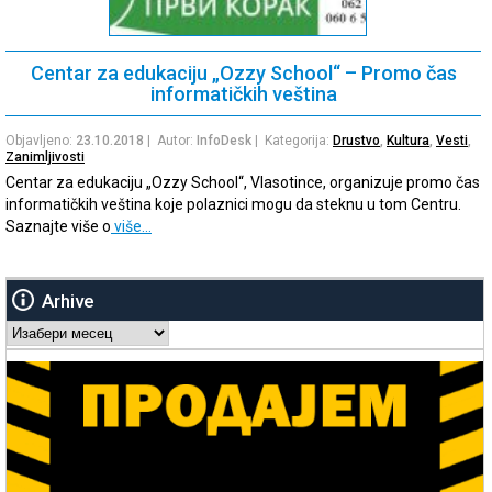
Centar za edukaciju „Ozzy School“ – Promo čas
informatičkih veština
Objavljeno:
23.10.2018
| Autor:
InfoDesk
| Kategorija:
Drustvo
,
Kultura
,
Vesti
,
Zanimljivosti
Centar za edukaciju „Ozzy School“, Vlasotince, organizuje promo čas
informatičkih veština koje polaznici mogu da steknu u tom Centru.
Saznajte više o
više…
Arhive
Arhive