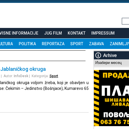
VISNE INFORMACIJE
JUG FILM
KONTAKT
IMPRESSUM
ULTURA
POLITIKA
REPORTAZA
SPORT
ZABAVA
ZANIMLJI
Arhive
Arhive
 Jablaničkog okruga
| Autor:
InfoDesk
| Kategorija:
Sport
laničkog okruga voljom žreba, koji je obavljen u
 se: Čekimin – Jedinstvo (Bošnjace), Kumarevo 65