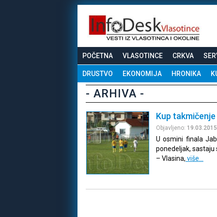
POČETNA
VLASOTINCE
CRKVA
SER
DRUSTVO
EKONOMIJA
HRONIKA
K
- ARHIVA -
Kup takmičenje
Objavljeno:
19.03.2015
U osmini finala Jab
ponedeljak, sastaju
– Vlasina,
više…