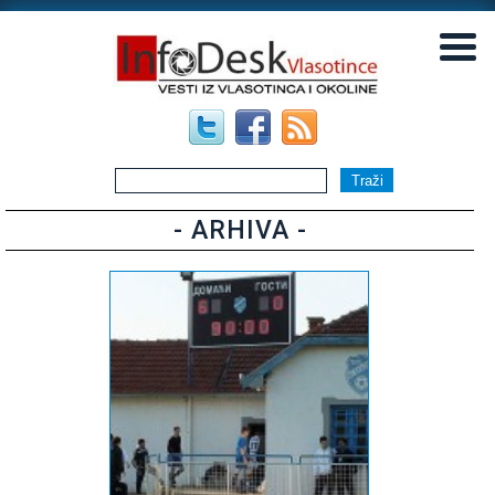
▼
▼
- ARHIVA -