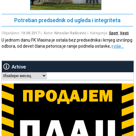
Potreban predsednik od ugleda i integriteta
Objavljeno:
18.08.2017
| Autor:
Ninoslav Radicevic
| Kategorija:
Sport
,
Vesti
U jednom danu FK Vlasina je ostala bez predsednika i krnjeg izvršnpg
odbora, od devet člana petorica je ranije podnela ostavke, i
više…
Arhive
Arhive