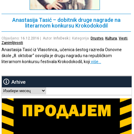
Anastasija Tasić – dobitnik druge nagrade na
literarnom konkursu Krokodokodil
Objavljeno:
16.12.2016
| Autor:
InfoDesk
| Kategorija:
Drustvo
,
Kultura
,
Vesti
,
Zanimljivosti
Anastasija Tasić iz Vlasotinca,, učenica šestog razreda Osnovne
škole „8. oktobar“ osvojila je drugu nagradu na republičkom
literarnom konkursu festivala Krokodokodil, koji
više…
Arhive
Arhive