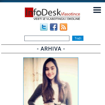
▼
▼
- ARHIVA -