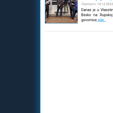
Objavljeno:
14.12.2022
Danas je u Vlasoti
Besko na Rupskoj 
govornice
više…