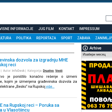
VISNE INFORMACIJE
JUG FILM
KONTAKT
IMPRESSUM
ULTURA
POLITIKA
REPORTAZA
SPORT
ZABAVA
ZANIMLJI
Arhive
Arhive
evinska dozvola za izgradnju MHE
koj reci
| Autor:
InfoDesk
| Kategorija:
Drustvo
,
Vesti
stvo je poništilo konačno rešenje o izmeni
le, kojim je izmenjena građevinska dozvola za
oelektrane „Besko“ na Rupskoj
više…
E na Rupskoj reci – Poruka sa
a u Vlasotiincu