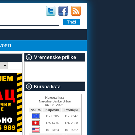
VOSTI
Vremenske prilike
Kursna lista