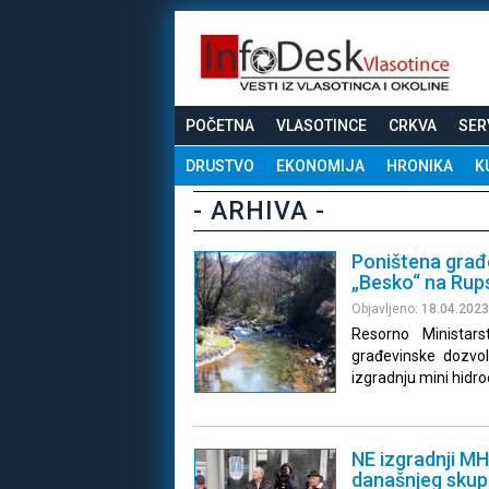
POČETNA
VLASOTINCE
CRKVA
SER
DRUSTVO
EKONOMIJA
HRONIKA
K
- ARHIVA -
Poništena građ
„Besko“ na Rups
Objavljeno:
18.04.2023
Resorno Ministar
građevinske dozvo
izgradnju mini hidr
NE izgradnji MH
današnjeg skup