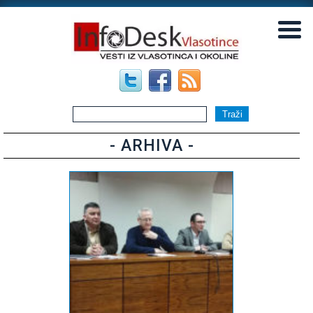
▼
▼
- ARHIVA -