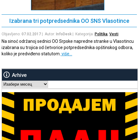
Izabrana tri potpredsednika OO SNS Vlasotince
Objavljeno:
07.02.2017
| Autor:
InfoDesk
| Kategorija:
Politika
,
Vesti
Na sinoć održanoj sednici OO Srpske napredne stranke u Vlasotincu
izabrana su trojica od četvorice potpredsednika opštinskog odbora,
koliko je predviđeno statutom.
više…
Arhive
Arhive