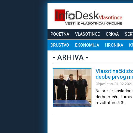
POČETNA
VLASOTINCE
CRKVA
SER
DRUSTVO
EKONOMIJA
HRONIKA
K
- ARHIVA -
Vlasotinački s
deobe prvog m
Objavljeno:
01.02.2021
Najpre je savladana
derbi meču turnir
rezultatom 4:3.