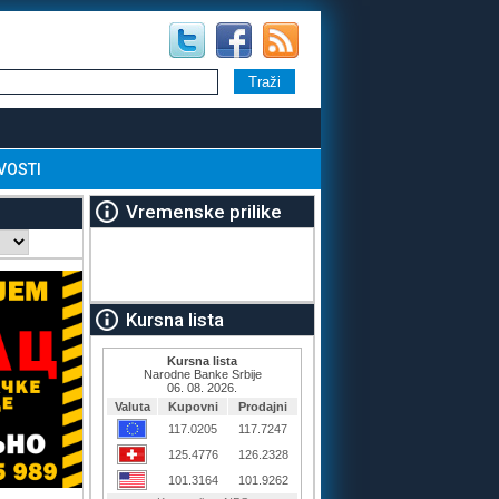
VOSTI
Vremenske prilike
Kursna lista