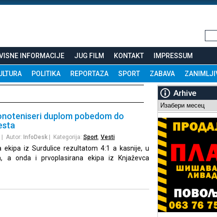
VISNE INFORMACIJE
JUG FILM
KONTAKT
IMPRESSUM
ULTURA
POLITIKA
REPORTAZA
SPORT
ZABAVA
ZANIMLJI
Arhive
Arhive
tonoteniseri duplom pobedom do
esta
| Autor:
InfoDesk
| Kategorija:
Sport
,
Vesti
 ekipa iz Surdulice rezultatom 4:1 a kasnije, u
a, a onda i prvoplasirana ekipa iz Knjaževca