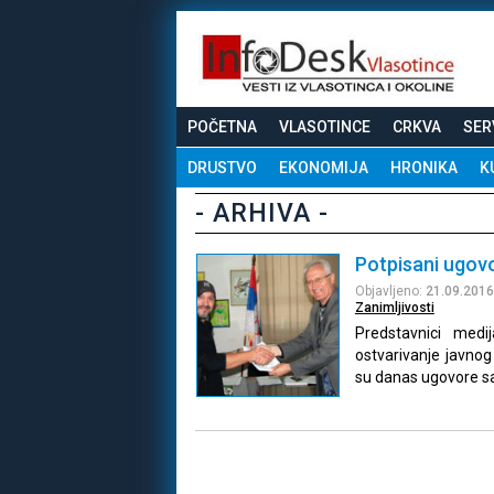
POČETNA
VLASOTINCE
CRKVA
SER
DRUSTVO
EKONOMIJA
HRONIKA
K
- ARHIVA -
Potpisani ugovo
Objavljeno:
21.09.2016
Zanimljivosti
Predstavnici medi
ostvarivanje javnog
su danas ugovore s