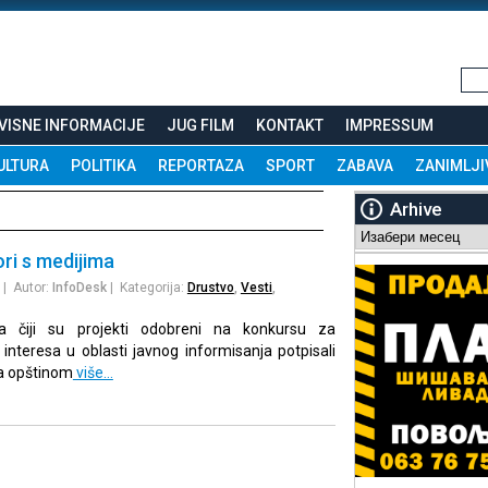
VISNE INFORMACIJE
JUG FILM
KONTAKT
IMPRESSUM
ULTURA
POLITIKA
REPORTAZA
SPORT
ZABAVA
ZANIMLJI
Arhive
Arhive
ri s medijima
| Autor:
InfoDesk
| Kategorija:
Drustvo
,
Vesti
,
ja čiji su projekti odobreni na konkursu za
 interesa u oblasti javnog informisanja potpisali
a opštinom
više…