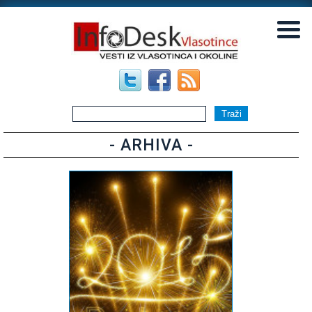
▼
▼
- ARHIVA -