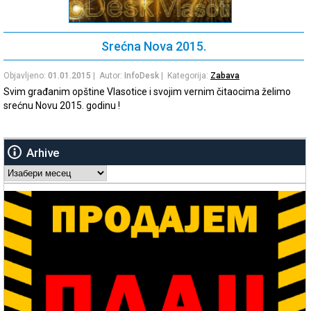
Srećna Nova 2015.
Objavljeno:
01.01.2015
| Autor:
InfoDesk
| Kategorija:
Zabava
Svim građanim opštine Vlasotice i svojim vernim čitaocima želimo
srećnu Novu 2015. godinu !
Arhive
Arhive