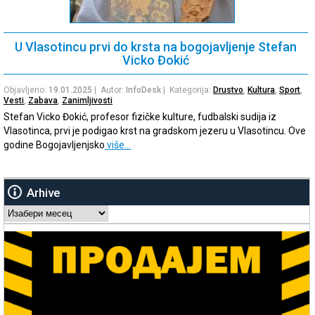
U Vlasotincu prvi do krsta na bogojavljenje Stefan
Vicko Đokić
Objavljeno:
19.01.2025
| Autor:
InfoDesk
| Kategorija:
Drustvo
,
Kultura
,
Sport
,
Vesti
,
Zabava
,
Zanimljivosti
Stefan Vicko Đokić, profesor fizičke kulture, fudbalski sudija iz
Vlasotinca, prvi je podigao krst na gradskom jezeru u Vlasotincu. Ove
godine Bogojavljenjsko
više…
Arhive
Arhive