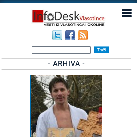
▼
▼
- ARHIVA -