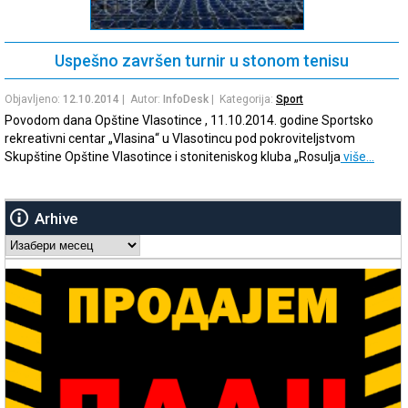
Uspešno završen turnir u stonom tenisu
Objavljeno:
12.10.2014
| Autor:
InfoDesk
| Kategorija:
Sport
Povodom dana Opštine Vlasotince , 11.10.2014. godine Sportsko
rekreativni centar „Vlasina“ u Vlasotincu pod pokroviteljstvom
Skupštine Opštine Vlasotince i stoniteniskog kluba „Rosulja
više…
Arhive
Arhive