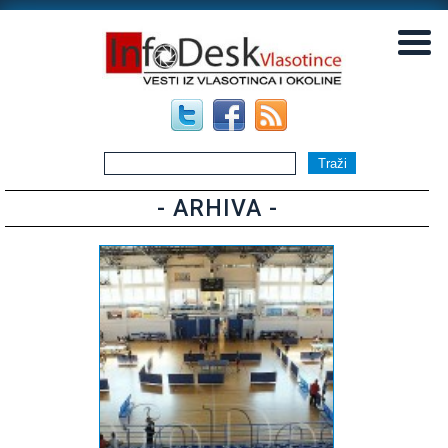
▼
▼
- ARHIVA -