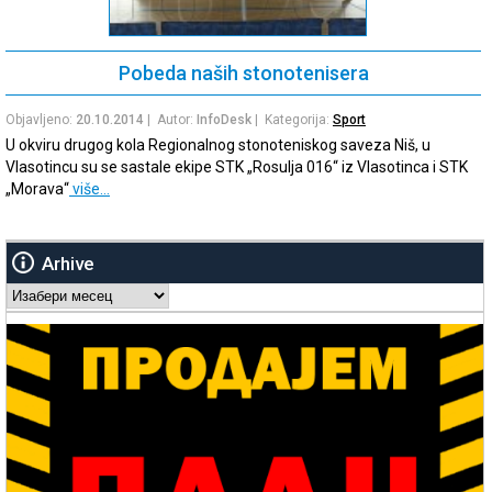
Pobeda naših stonotenisera
Objavljeno:
20.10.2014
| Autor:
InfoDesk
| Kategorija:
Sport
U okviru drugog kola Regionalnog stonoteniskog saveza Niš, u
Vlasotincu su se sastale ekipe STK „Rosulja 016“ iz Vlasotinca i STK
„Morava“
više…
Arhive
Arhive