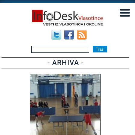
▼
▼
- ARHIVA -