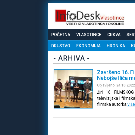
POČETNA
VLASOTINCE
CRKVA
SER
DRUSTVO
EKONOMIJA
HRONIKA
K
- ARHIVA -
Završeno 16. Fi
Nebojše Ilića 
Objavljeno:
24.10.2022
Žiri 16. FILMSKOG
televizijska i films
filmska autorka
viš