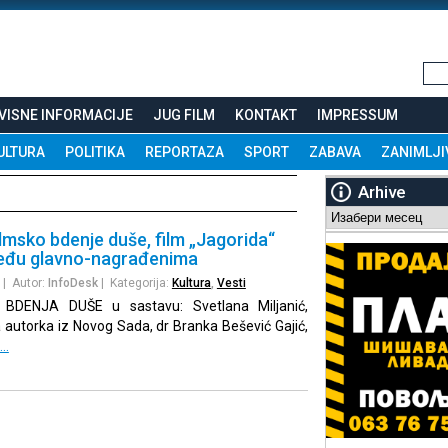
VISNE INFORMACIJE
JUG FILM
KONTAKT
IMPRESSUM
ULTURA
POLITIKA
REPORTAZA
SPORT
ZABAVA
ZANIMLJI
Arhive
Arhive
lmsko bdenje duše, film „Jagorida“
među glavno-nagrađenima
| Autor:
InfoDesk
| Kategorija:
Kultura
,
Vesti
 BDENJA DUŠE u sastavu: Svetlana Miljanić,
ka autorka iz Novog Sada, dr Branka Bešević Gajić,
e…