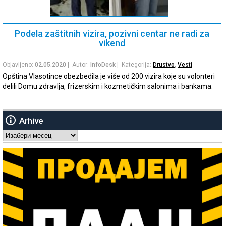
Podela zaštitnih vizira, pozivni centar ne radi za
vikend
Objavljeno:
02.05.2020
| Autor:
InfoDesk
| Kategorija:
Drustvo
,
Vesti
Opština Vlasotince obezbedila je više od 200 vizira koje su volonteri
delili Domu zdravlja, frizerskim i kozmetičkim salonima i bankama.
Arhive
Arhive