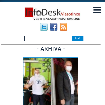
▼
▼
- ARHIVA -