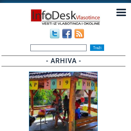
▼
▼
- ARHIVA -