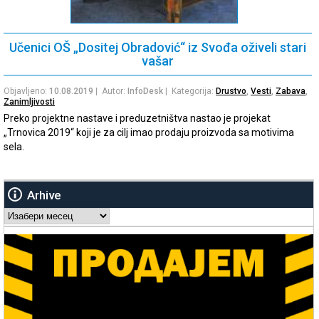
Učenici OŠ „Dositej Obradović“ iz Svođa oživeli stari
vašar
Objavljeno:
10.08.2019
| Autor:
InfoDesk
| Kategorija:
Drustvo
,
Vesti
,
Zabava
,
Zanimljivosti
Preko projektne nastave i preduzetništva nastao je projekat
„Trnovica 2019“ koji je za cilj imao prodaju proizvoda sa motivima
sela.
Arhive
Arhive