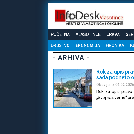
POČETNA
VLASOTINCE
CRKVA
SER
DRUSTVO
EKONOMIJA
HRONIKA
K
- ARHIVA -
Rok za upis pra
sada podneto o
Objavljeno:
04.02.2026
Rok za upis prava
„Svoj na svome“ prod