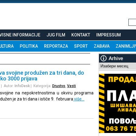
VISNE INFORMACIJE
JUG FILM
KONTAKT
IMPRESSUM
ULTURA
POLITIKA
REPORTAZA
SPORT
ZABAVA
ZANIMLJI
Arhive
Arhive
va svojine produžen za tri dana, do
ko 3000 prijava
| Autor:
InfoDesk
| Kategorija:
Drustvo
,
Vesti
 svojine na nepokretnostima u okviru programa
užen je za tri dana i ističe 9. februara
više…