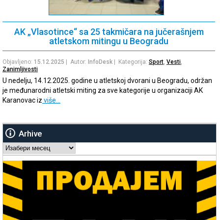
AK „Vlasotince“ sa 25 takmičara na jučerašnjem
atletskom mitingu u Beogradu
Objavljeno:
15.12.2025
| Autor:
InfoDesk
| Kategorija:
Sport
,
Vesti
,
Zanimljivosti
U nedelju, 14.12.2025. godine u atletskoj dvorani u Beogradu, održan
je međunarodni atletski miting za sve kategorije u organizaciji AK
Karanovac iz
više…
Arhive
Arhive