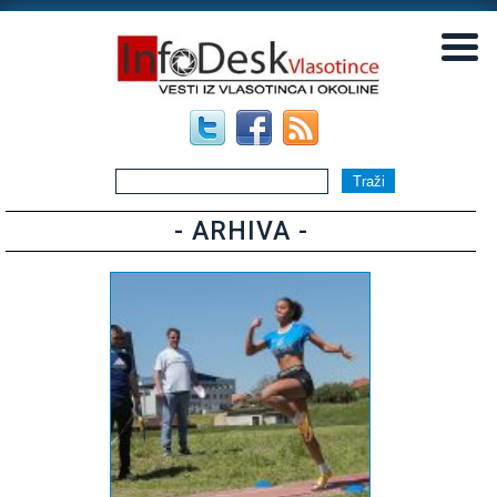
▼
▼
- ARHIVA -