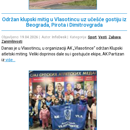
Održan klupski mitig u Vlasotincu uz učešće gostiju iz
Beograda, Pirota i Dimitrovgrada
Objavljeno:
19.04.2026
| Autor:
InfoDesk
| Kategorija:
Sport
,
Vesti
,
Zabava
,
Zanimljivosti
Danas je u Vlasotincu, u organizaciji AK „Vlasotince“ održan Klupski
atletski miting. Veliki doprinos dale su i gostujuće ekipe, AK Partizan
iz
više…