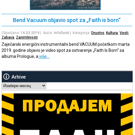
Bend Vacuum objavio spot za „Faith is born“
Objavljeno:
16.03.2019
| Autor:
InfoDesk
| Kategorija:
Drustvo
,
Kultura
,
Vesti
,
Zabava
,
Zanimljivosti
Zaječarski energični instrumentalni bend VACUUM početkom marta
2019. godine objavio je video spot za ostvarenje „Faith Is Born“ sa
albuma Prologue, a
više…
Arhive
Arhive