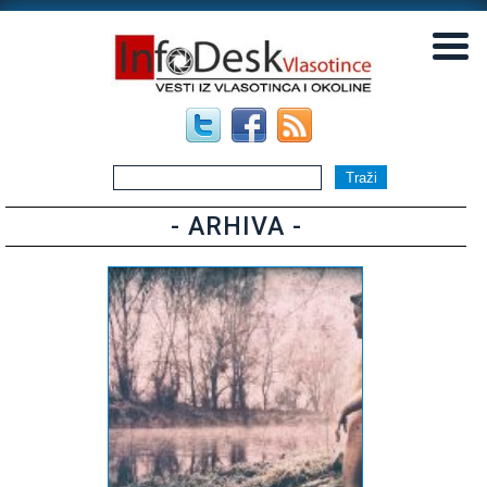
▼
▼
- ARHIVA -