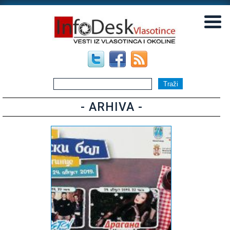
▼
▼
- ARHIVA -