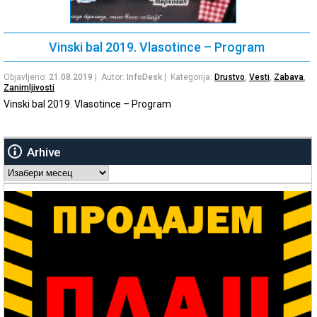
Vinski bal 2019. Vlasotince – Program
Objavljeno:
21.08.2019
| Autor:
InfoDesk
| Kategorija:
Drustvo
,
Vesti
,
Zabava
,
Zanimljivosti
Vinski bal 2019. Vlasotince – Program
Arhive
Arhive