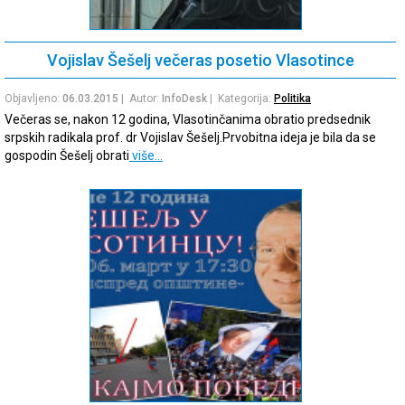
Vojislav Šešelj večeras posetio Vlasotince
Objavljeno:
06.03.2015
| Autor:
InfoDesk
| Kategorija:
Politika
Večeras se, nakon 12 godina, Vlasotinčanima obratio predsednik
srpskih radikala prof. dr Vojislav Šešelj.Prvobitna ideja je bila da se
gospodin Šešelj obrati
više…