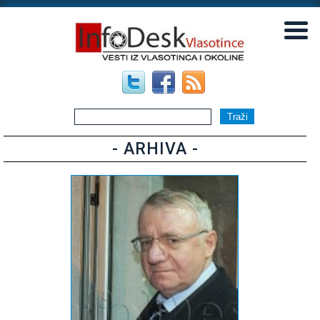
▼
▼
- ARHIVA -