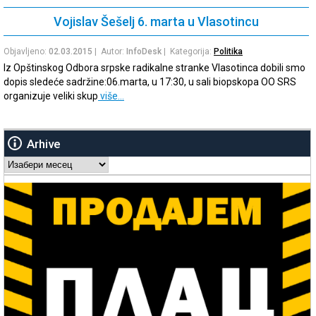
Vojislav Šešelj 6. marta u Vlasotincu
Objavljeno:
02.03.2015
| Autor:
InfoDesk
| Kategorija:
Politika
Iz Opštinskog Odbora srpske radikalne stranke Vlasotinca dobili smo
dopis sledeće sadržine:06.marta, u 17:30, u sali biopskopa OO SRS
organizuje veliki skup
više…
Arhive
Arhive