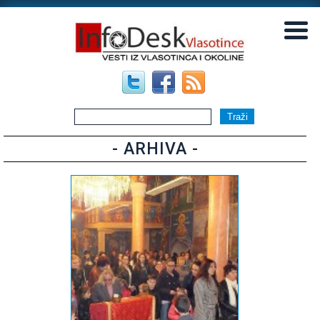
▼
▼
- ARHIVA -