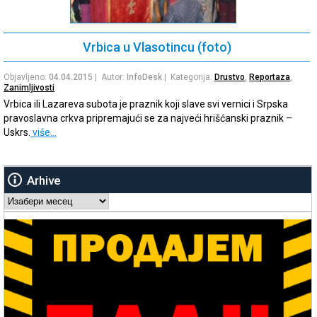
Vrbica u Vlasotincu (foto)
Objavljeno:
04.04.2015
| Autor:
InfoDesk
| Kategorija:
Drustvo
,
Reportaza
,
Zanimljivosti
Vrbica ili Lazareva subota je praznik koji slave svi vernici i Srpska
pravoslavna crkva pripremajući se za najveći hrišćanski praznik –
Uskrs.
više…
Arhive
Arhive