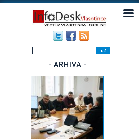
▼
▼
- ARHIVA -