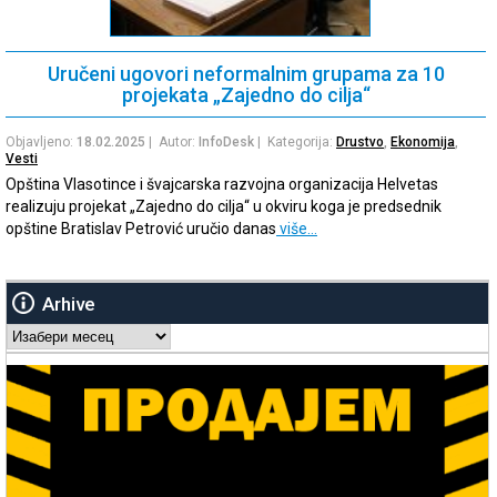
Uručeni ugovori neformalnim grupama za 10
projekata „Zajedno do cilja“
Objavljeno:
18.02.2025
| Autor:
InfoDesk
| Kategorija:
Drustvo
,
Ekonomija
,
Vesti
Opština Vlasotince i švajcarska razvojna organizacija Helvetas
realizuju projekat „Zajedno do cilja“ u okviru koga je predsednik
opštine Bratislav Petrović uručio danas
više…
Arhive
Arhive