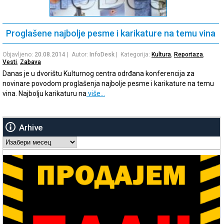
Proglašene najbolje pesme i karikature na temu vina
Objavljeno:
20.08.2014
| Autor:
InfoDesk
| Kategorija:
Kultura
,
Reportaza
,
Vesti
,
Zabava
Danas je u dvorištu Kulturnog centra odrđana konferencija za
novinare povodom proglašenja najbolje pesme i karikature na temu
vina. Najbolju karikaturu na
više…
Arhive
Arhive