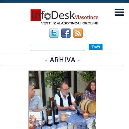
▼
▼
- ARHIVA -