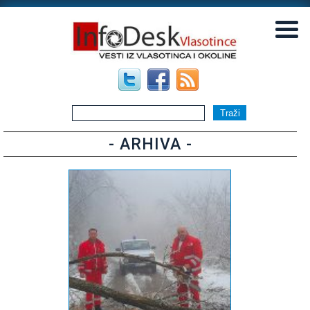
▼
▼
- ARHIVA -