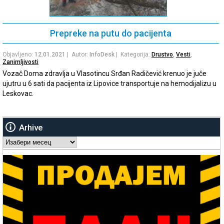
Prepreke na putu do pacijenta
Objavljeno:
12.01.2021
| Autor:
InfoDesk
| Kategorija:
Drustvo
,
Vesti
,
Zanimljivosti
Vozač Doma zdravlja u Vlasotincu Srđan Radičević krenuo je juče
ujutru u 6 sati da pacijenta iz Lipovice transportuje na hemodijalizu u
Leskovac.
Arhive
Arhive